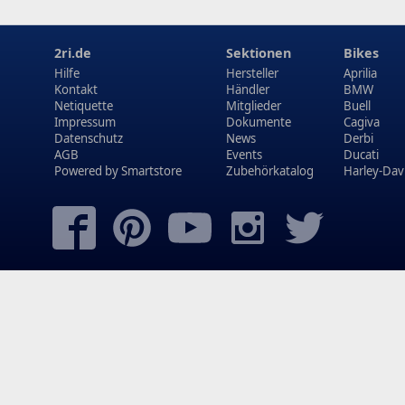
2ri.de
Sektionen
Bikes
Hilfe
Hersteller
Aprilia
Kontakt
Händler
BMW
Netiquette
Mitglieder
Buell
Impressum
Dokumente
Cagiva
Datenschutz
News
Derbi
AGB
Events
Ducati
Powered by
Smartstore
Zubehörkatalog
Harley-Dav