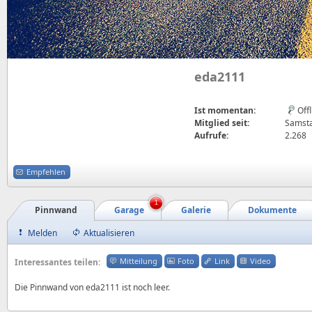
eda2111
Ist momentan:
Off
Mitglied seit:
Samstag
Aufrufe:
2.268
Empfehlen
1
Pinnwand
Garage
Galerie
Dokumente
Melden
Aktualisieren
Mitteilung
Foto
Link
Video
Interessantes teilen:
Die Pinnwand von eda2111 ist noch leer.