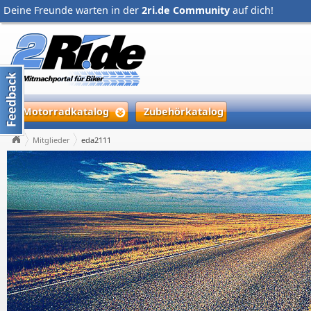
Deine Freunde warten in der
2ri.de Community
auf dich!
Motorradkatalog
Zubehörkatalog
Mitglieder
eda2111