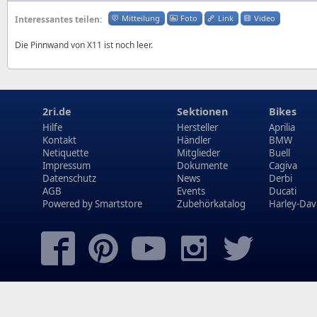
Mitteilung
Foto
Link
Video
Interessantes teilen:
Die Pinnwand von X11 ist noch leer.
2ri.de
Sektionen
Bikes
Hilfe
Hersteller
Aprilia
Kontakt
Händler
BMW
Netiquette
Mitglieder
Buell
Impressum
Dokumente
Cagiva
Datenschutz
News
Derbi
AGB
Events
Ducati
Powered by
Smartstore
Zubehörkatalog
Harley-Dav