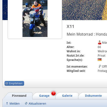
X11
Mein Motorrad : Honda 
Ist:
Män
Alter:
66
Wohnt in:
Weilro
Nutzt 2ri.de:
Privat
Sprache(n):
Ist momentan:
Off
Mitglied seit:
Freitag
Empfehlen
2
Pinnwand
Garage
Galerie
Dokumente
Melden
Aktualisieren