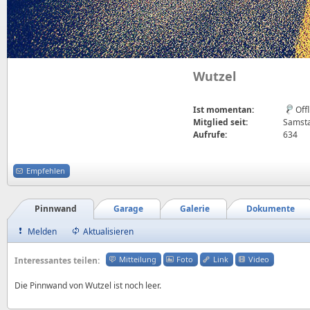
Wutzel
Ist momentan:
Off
Mitglied seit:
Samsta
Aufrufe:
634
Empfehlen
Pinnwand
Garage
Galerie
Dokumente
Melden
Aktualisieren
Mitteilung
Foto
Link
Video
Interessantes teilen:
Die Pinnwand von Wutzel ist noch leer.