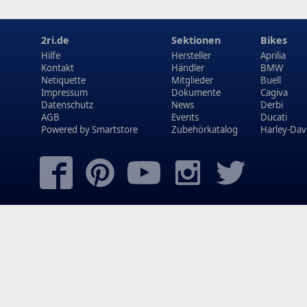
2ri.de
Sektionen
Bikes
Hilfe
Hersteller
Aprilia
Kontakt
Händler
BMW
Netiquette
Mitglieder
Buell
Impressum
Dokumente
Cagiva
Datenschutz
News
Derbi
AGB
Events
Ducati
Powered by
Smartstore
Zubehörkatalog
Harley-Dav