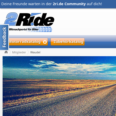
Deine Freunde warten in der
2ri.de Community
auf dich!
Motorradkatalog
Zubehörkatalog
Mitglieder
Waudel