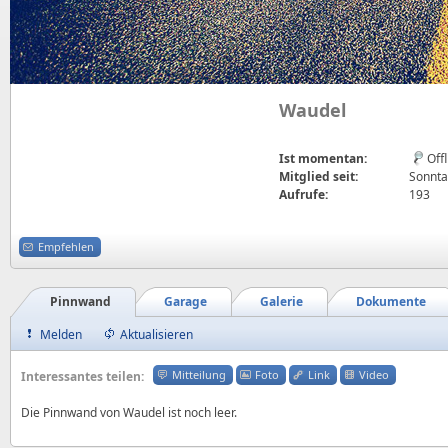
Waudel
Ist momentan:
Off
Mitglied seit:
Sonnta
Aufrufe:
193
Empfehlen
Pinnwand
Garage
Galerie
Dokumente
Melden
Aktualisieren
Mitteilung
Foto
Link
Video
Interessantes teilen:
Die Pinnwand von Waudel ist noch leer.