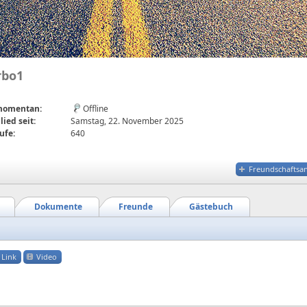
rbo1
 momentan:
Offline
lied seit:
Samstag, 22. November 2025
ufe:
640
Freundschaftsa
Dokumente
Freunde
Gästebuch
Link
Video