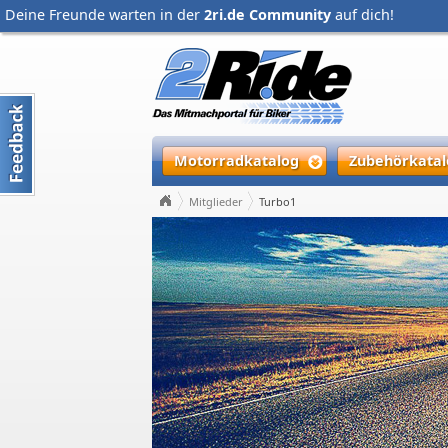
Deine Freunde warten in der
2ri.de Community
auf dich!
Motorradkatalog
Zubehörkatal
Mitglieder
Turbo1