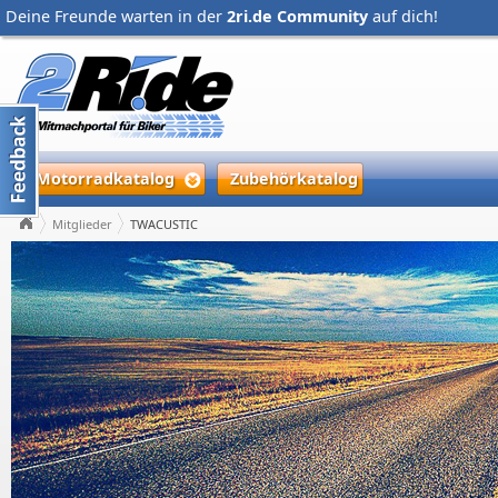
Deine Freunde warten in der
2ri.de Community
auf dich!
Motorradkatalog
Zubehörkatalog
Mitglieder
TWACUSTIC