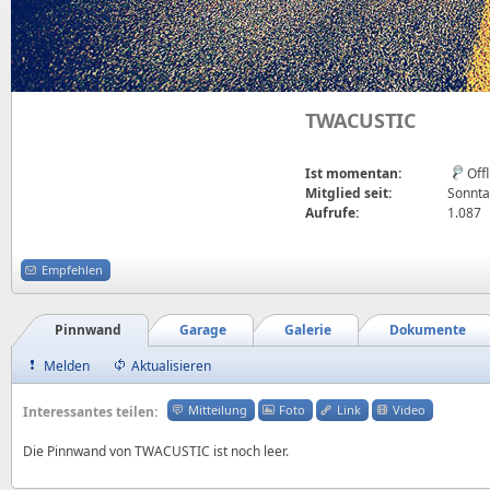
TWACUSTIC
Ist momentan:
Off
Mitglied seit:
Sonnta
Aufrufe:
1.087
Empfehlen
Pinnwand
Garage
Galerie
Dokumente
Melden
Aktualisieren
Mitteilung
Foto
Link
Video
Interessantes teilen:
Die Pinnwand von TWACUSTIC ist noch leer.