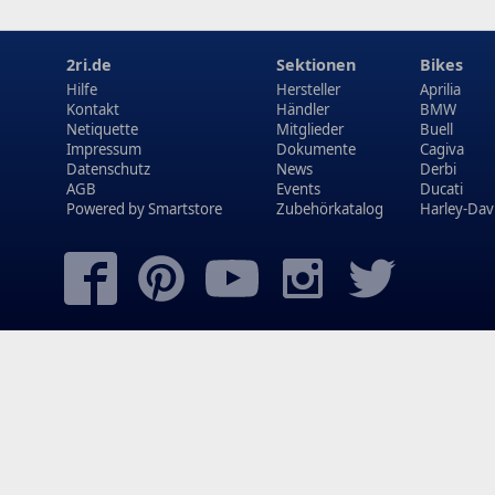
2ri.de
Sektionen
Bikes
Hilfe
Hersteller
Aprilia
Kontakt
Händler
BMW
Netiquette
Mitglieder
Buell
Impressum
Dokumente
Cagiva
Datenschutz
News
Derbi
AGB
Events
Ducati
Powered by
Smartstore
Zubehörkatalog
Harley-Dav