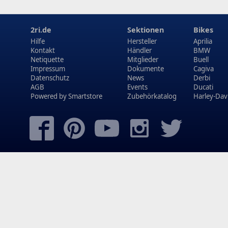
2ri.de
Sektionen
Bikes
Hilfe
Hersteller
Aprilia
Kontakt
Händler
BMW
Netiquette
Mitglieder
Buell
Impressum
Dokumente
Cagiva
Datenschutz
News
Derbi
AGB
Events
Ducati
Powered by
Smartstore
Zubehörkatalog
Harley-Dav