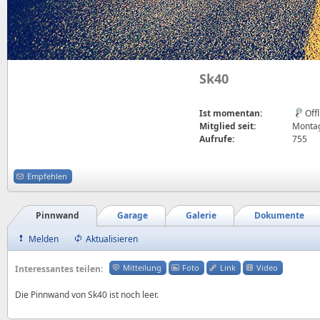
Sk40
Ist momentan:
Off
Mitglied seit:
Montag
Aufrufe:
755
Empfehlen
Pinnwand
Garage
Galerie
Dokumente
Melden
Aktualisieren
Mitteilung
Foto
Link
Video
Interessantes teilen:
Die Pinnwand von Sk40 ist noch leer.