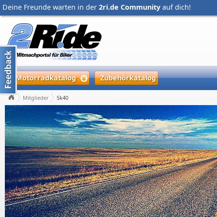
Deine Freunde warten in der
2ri.de Community
auf dich!
Motorradkatalog
Zubehörkatalog
Mitglieder
Sk40