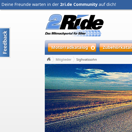
Deine Freunde warten in der
2ri.de Community
auf dich!
Motorradkatalog
Zubehörkatal
Mitglieder
Sighvatssohn