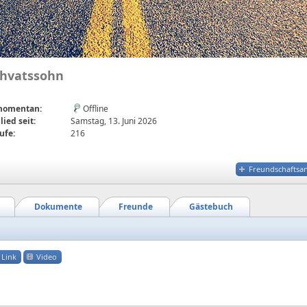
ghvatssohn
 momentan:
Offline
lied seit:
Samstag, 13. Juni 2026
ufe:
216
Freundschaftsa
Dokumente
Freunde
Gästebuch
Link
Video