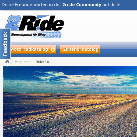
Deine Freunde warten in der
2ri.de Community
auf dich!
Motorradkatalog
Zubehörkatalog
Mitglieder
Rider2.0