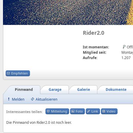
Rider2.0
Ist momentan:
Off
Mitglied seit:
Montag
Aufrufe:
1.207
Empfehlen
Pinnwand
Garage
Galerie
Dokumente
Melden
Aktualisieren
Mitteilung
Foto
Link
Video
Interessantes teilen:
Die Pinnwand von Rider2.0 ist noch leer.