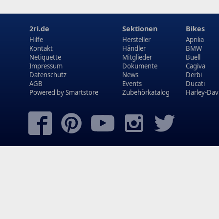
2ri.de
Sektionen
Bikes
Hilfe
Hersteller
Aprilia
Kontakt
Händler
BMW
Netiquette
Mitglieder
Buell
Impressum
Dokumente
Cagiva
Datenschutz
News
Derbi
AGB
Events
Ducati
Powered by
Smartstore
Zubehörkatalog
Harley-Dav