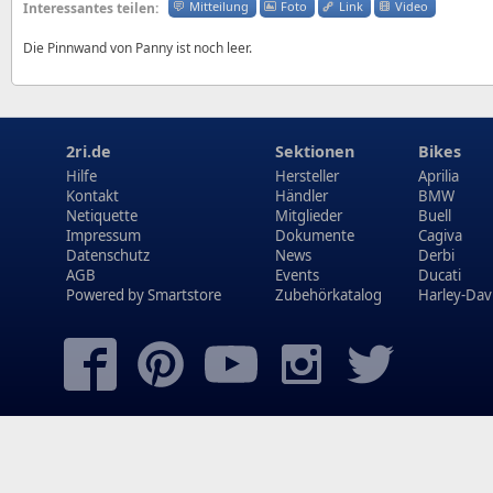
Mitteilung
Foto
Link
Video
Interessantes teilen:
Die Pinnwand von Panny ist noch leer.
2ri.de
Sektionen
Bikes
Hilfe
Hersteller
Aprilia
Kontakt
Händler
BMW
Netiquette
Mitglieder
Buell
Impressum
Dokumente
Cagiva
Datenschutz
News
Derbi
AGB
Events
Ducati
Powered by
Smartstore
Zubehörkatalog
Harley-Dav