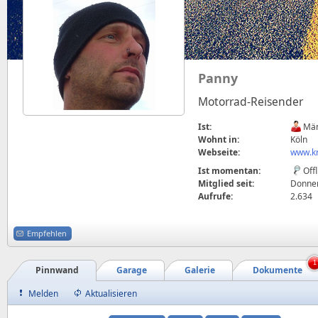
Panny
Motorrad-Reisender
Ist:
Män
Wohnt in:
Köln
Webseite:
www.k
Ist momentan:
Off
Mitglied seit:
Donner
Aufrufe:
2.634
Empfehlen
1
Pinnwand
Garage
Galerie
Dokumente
Melden
Aktualisieren