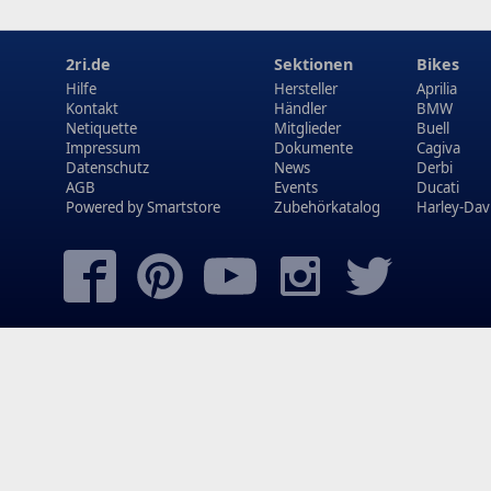
2ri.de
Sektionen
Bikes
Hilfe
Hersteller
Aprilia
Kontakt
Händler
BMW
Netiquette
Mitglieder
Buell
Impressum
Dokumente
Cagiva
Datenschutz
News
Derbi
AGB
Events
Ducati
Powered by
Smartstore
Zubehörkatalog
Harley-Dav