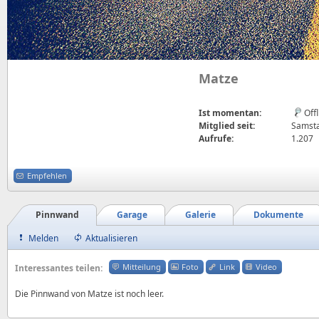
Matze
Ist momentan:
Off
Mitglied seit:
Samsta
Aufrufe:
1.207
Empfehlen
Pinnwand
Garage
Galerie
Dokumente
Melden
Aktualisieren
Mitteilung
Foto
Link
Video
Interessantes teilen:
Die Pinnwand von Matze ist noch leer.