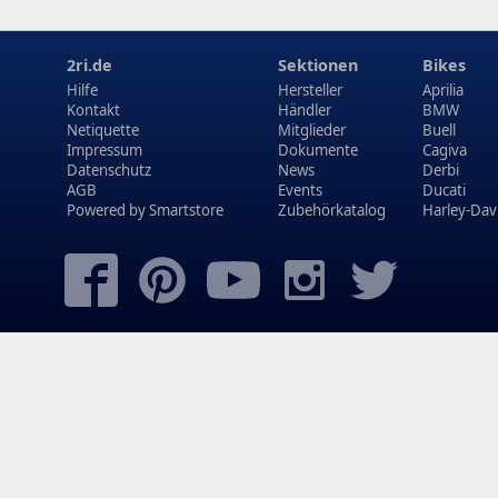
2ri.de
Sektionen
Bikes
Hilfe
Hersteller
Aprilia
Kontakt
Händler
BMW
Netiquette
Mitglieder
Buell
Impressum
Dokumente
Cagiva
Datenschutz
News
Derbi
AGB
Events
Ducati
Powered by
Smartstore
Zubehörkatalog
Harley-Dav