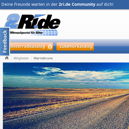
Deine Freunde warten in der
2ri.de Community
auf dich!
Motorradkatalog
Zubehörkatalog
Mitglieder
Marnebrune