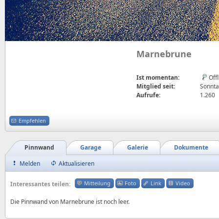
Marnebrune
Ist momentan:
Off
Mitglied seit:
Sonnta
Aufrufe:
1.260
Empfehlen
Pinnwand
Garage
Galerie
Dokumente
Melden
Aktualisieren
Mitteilung
Foto
Link
Video
Interessantes teilen:
Die Pinnwand von Marnebrune ist noch leer.