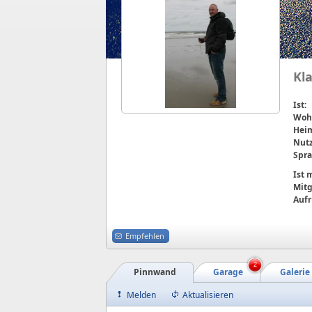
Kl
Ist:
Wohn
Heim
Nutz
Spra
Ist
Mitg
Aufr
Empfehlen
2
Pinnwand
Garage
Galerie
Melden
Aktualisieren