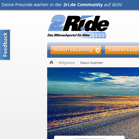
Deine Freunde warten in der
2ri.de Community
auf dich!
Motorradkatalog
Zubehörkatal
Mitglieder
Klaus Guenter