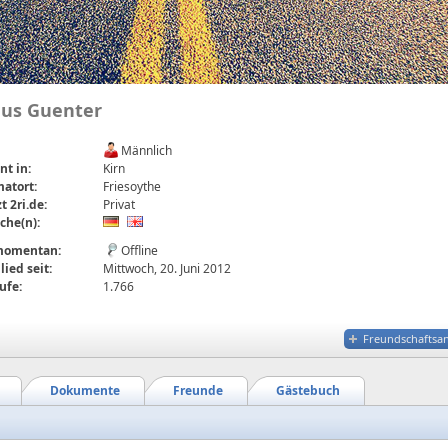
aus Guenter
Männlich
t in:
Kirn
atort:
Friesoythe
t 2ri.de:
Privat
che(n):
 momentan:
Offline
lied seit:
Mittwoch, 20. Juni 2012
ufe:
1.766
Freundschaftsa
Dokumente
Freunde
Gästebuch