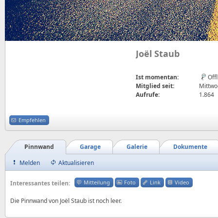
Joël Staub
Ist momentan:
Off
Mitglied seit:
Mittwoc
Aufrufe:
1.864
Empfehlen
Pinnwand
Garage
Galerie
Dokumente
Melden
Aktualisieren
Mitteilung
Foto
Link
Video
Interessantes teilen:
Die Pinnwand von Joël Staub ist noch leer.