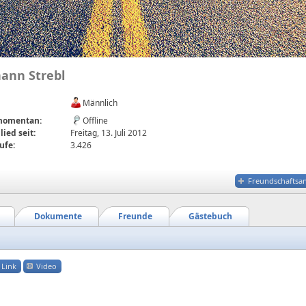
hann Strebl
Männlich
 momentan:
Offline
lied seit:
Freitag, 13. Juli 2012
ufe:
3.426
Freundschaftsa
Dokumente
Freunde
Gästebuch
Link
Video