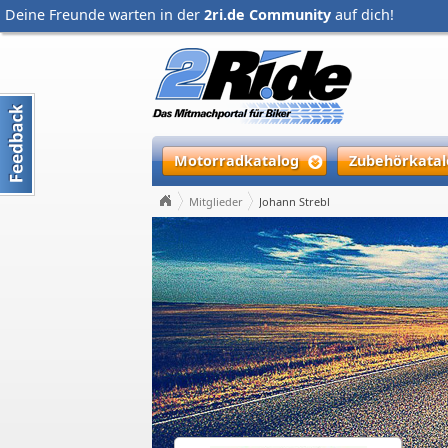
Deine Freunde warten in der
2ri.de Community
auf dich!
Motorradkatalog
Zubehörkatal
Mitglieder
Johann Strebl