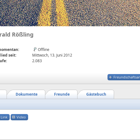
rald Rößling
 momentan:
Offline
lied seit:
Mittwoch, 13. Juni 2012
ufe:
2.083
Freundschaftsa
Dokumente
Freunde
Gästebuch
Link
Video