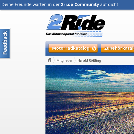
Deine Freunde warten in der
2ri.de Community
auf dich!
Motorradkatalog
Zubehörkatal
Mitglieder
Harald Rößling