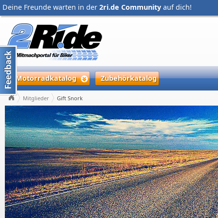
Deine Freunde warten in der
2ri.de Community
auf dich!
Motorradkatalog
Zubehörkatalog
Mitglieder
Gift Snork