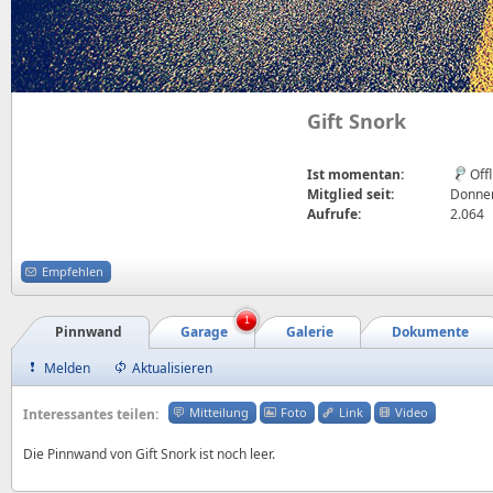
Gift Snork
Ist momentan:
Off
Mitglied seit:
Donner
Aufrufe:
2.064
Empfehlen
1
Pinnwand
Garage
Galerie
Dokumente
Melden
Aktualisieren
Mitteilung
Foto
Link
Video
Interessantes teilen:
Die Pinnwand von Gift Snork ist noch leer.