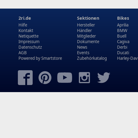
2ri.de
Sektionen
Bikes
Hilfe
Hersteller
Aprilia
Kontakt
Händler
BMW
Netiquette
Mitglieder
Buell
Impressum
Dokumente
Cagiva
Datenschutz
News
Derbi
AGB
Events
Ducati
Powered by
Smartstore
Zubehörkatalog
Harley-Dav