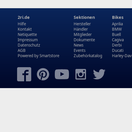
2ri.de
Sektionen
Bikes
Hilfe
Hersteller
Aprilia
Kontakt
Händler
BMW
Netiquette
Mitglieder
Buell
Impressum
Dokumente
Cagiva
Datenschutz
News
Derbi
AGB
Events
Ducati
Powered by
Smartstore
Zubehörkatalog
Harley-Dav