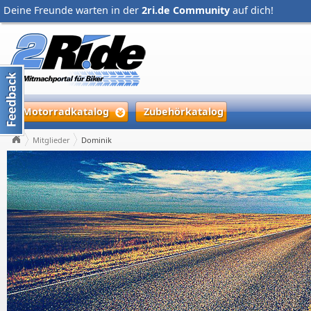
Deine Freunde warten in der
2ri.de Community
auf dich!
Motorradkatalog
Zubehörkatalog
Mitglieder
Dominik