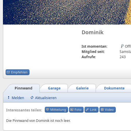
Dominik
Ist momentan:
Off
Mitglied seit:
Samsta
Aufrufe:
243
Empfehlen
Pinnwand
Garage
Galerie
Dokumente
Melden
Aktualisieren
Mitteilung
Foto
Link
Video
Interessantes teilen:
Die Pinnwand von Dominik ist noch leer.