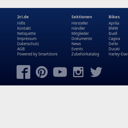
2ri.de
Sektionen
Bikes
Hilfe
Hersteller
Aprilia
Kontakt
Händler
BMW
Netiquette
Mitglieder
Buell
Impressum
Dokumente
Cagiva
Datenschutz
News
Derbi
AGB
Events
Ducati
Powered by
Smartstore
Zubehörkatalog
Harley-Dav