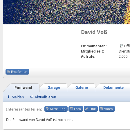
David Voß
Ist momentan:
Off
Mitglied seit:
Diensta
Aufrufe:
2.055
Empfehlen
Pinnwand
Garage
Galerie
Dokumente
Melden
Aktualisieren
Mitteilung
Foto
Link
Video
Interessantes teilen:
Die Pinnwand von David Voß ist noch leer.