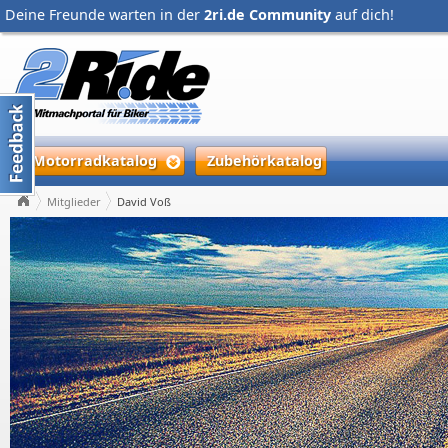
Deine Freunde warten in der
2ri.de Community
auf dich!
Motorradkatalog
Zubehörkatalog
Mitglieder
David Voß