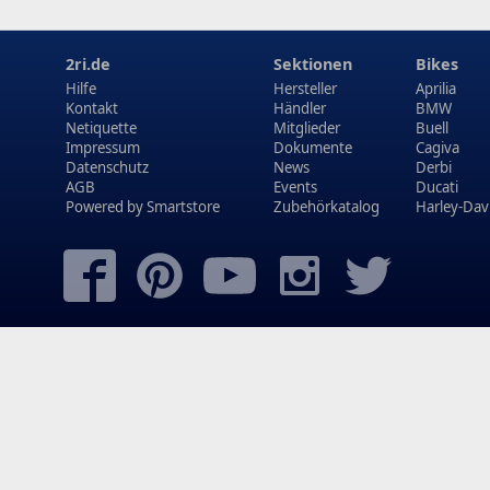
2ri.de
Sektionen
Bikes
Hilfe
Hersteller
Aprilia
Kontakt
Händler
BMW
Netiquette
Mitglieder
Buell
Impressum
Dokumente
Cagiva
Datenschutz
News
Derbi
AGB
Events
Ducati
Powered by
Smartstore
Zubehörkatalog
Harley-Dav