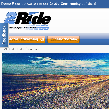
Deine Freunde warten in der
2ri.de Community
auf dich!
Motorradkatalog
Zubehörkatalog
Mitglieder
Coc Suta