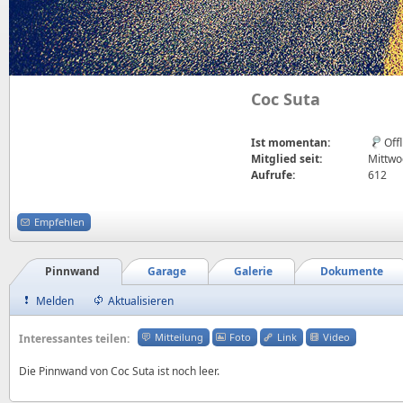
Coc Suta
Ist momentan:
Off
Mitglied seit:
Mittwo
Aufrufe:
612
Empfehlen
Pinnwand
Garage
Galerie
Dokumente
Melden
Aktualisieren
Mitteilung
Foto
Link
Video
Interessantes teilen:
Die Pinnwand von Coc Suta ist noch leer.