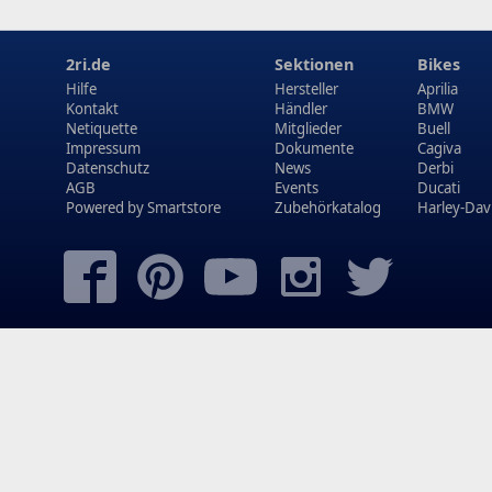
2ri.de
Sektionen
Bikes
Hilfe
Hersteller
Aprilia
Kontakt
Händler
BMW
Netiquette
Mitglieder
Buell
Impressum
Dokumente
Cagiva
Datenschutz
News
Derbi
AGB
Events
Ducati
Powered by
Smartstore
Zubehörkatalog
Harley-Dav