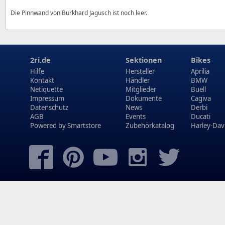
Die Pinnwand von Burkhard Jagusch ist noch leer.
2ri.de
Sektionen
Bikes
Hilfe
Hersteller
Aprilia
Kontakt
Händler
BMW
Netiquette
Mitglieder
Buell
Impressum
Dokumente
Cagiva
Datenschutz
News
Derbi
AGB
Events
Ducati
Powered by
Smartstore
Zubehörkatalog
Harley-Dav