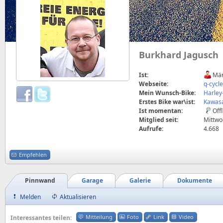
Burkhard Jagusch
Ist:
Män
Webseite:
q-cycl
Mein Wunsch-Bike:
Harley
Erstes Bike war\ist:
Kawasa
Ist momentan:
Off
Mitglied seit:
Mittwoc
Aufrufe:
4.668
Empfehlen
Pinnwand
Garage
Galerie
Dokumente
Melden
Aktualisieren
Mitteilung
Foto
Link
Video
Interessantes teilen: