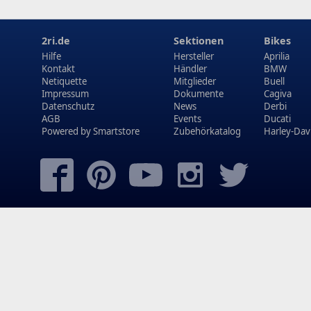
2ri.de
Sektionen
Bikes
Hilfe
Hersteller
Aprilia
Kontakt
Händler
BMW
Netiquette
Mitglieder
Buell
Impressum
Dokumente
Cagiva
Datenschutz
News
Derbi
AGB
Events
Ducati
Powered by
Smartstore
Zubehörkatalog
Harley-Dav