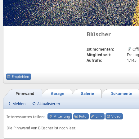
Blüscher
Ist momentan:
Off
Mitglied seit:
Freitag
Aufrufe:
1.145
Empfehlen
Pinnwand
Garage
Galerie
Dokumente
Melden
Aktualisieren
Mitteilung
Foto
Link
Video
Interessantes teilen:
Die Pinnwand von Blüscher ist noch leer.