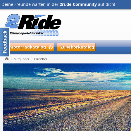
Deine Freunde warten in der
2ri.de Community
auf dich!
Motorradkatalog
Zubehörkatalog
Mitglieder
Blüscher