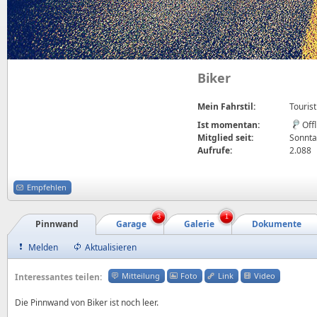
Biker
Mein Fahrstil:
Tourist
Ist momentan:
Off
Mitglied seit:
Sonntag
Aufrufe:
2.088
Empfehlen
3
1
Pinnwand
Garage
Galerie
Dokumente
Melden
Aktualisieren
Mitteilung
Foto
Link
Video
Interessantes teilen:
Die Pinnwand von Biker ist noch leer.