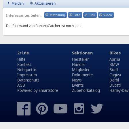
Melden
Aktualisieren
Mitteilung
Foto
Link
Video
Interessantes teilen:
Die Pinnwand von BananaCatcher ist noch leer.
2ri.de
Sektionen
Bikes
Hilfe
Hersteller
Aprilia
Kontakt
Händler
BMW
Netiquette
Mitglieder
Buell
Impressum
Dokumente
Cagiva
Datenschutz
News
Derbi
AGB
Events
Ducati
Powered by
Smartstore
Zubehörkatalog
Harley-Dav