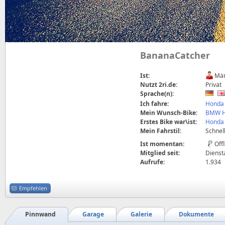
BananaCatcher
Ist:
Män
Nutzt 2ri.de:
Privat
Sprache(n):
Ich fahre:
Honda 
Mein Wunsch-Bike:
BMW H
Erstes Bike war\ist:
Honda 
Mein Fahrstil:
Schnel
Ist momentan:
Off
Mitglied seit:
Diensta
Aufrufe:
1.934
Empfehlen
Pinnwand
Garage
Galerie
Dokumente