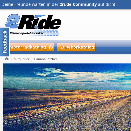
Deine Freunde warten in der
2ri.de Community
auf dich!
Motorradkatalog
Zubehörkatalog
Mitglieder
BananaCatcher