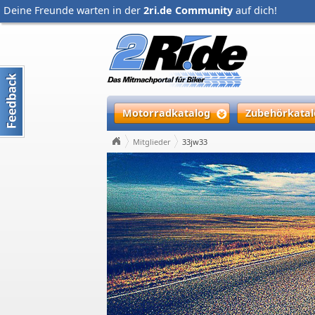
Deine Freunde warten in der
2ri.de Community
auf dich!
Motorradkatalog
Zubehörkatal
Mitglieder
33jw33