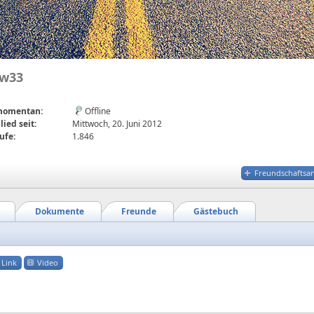
jw33
 momentan:
Offline
lied seit:
Mittwoch, 20. Juni 2012
ufe:
1.846
Freundschaftsa
Dokumente
Freunde
Gästebuch
Link
Video