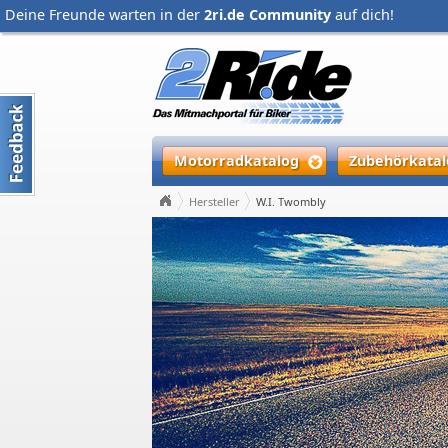
Deine Freunde warten in der
2ri.de Community
auf dich!
Motorradkatalog
Zubehörkatal
Hersteller
W.I. Twombly