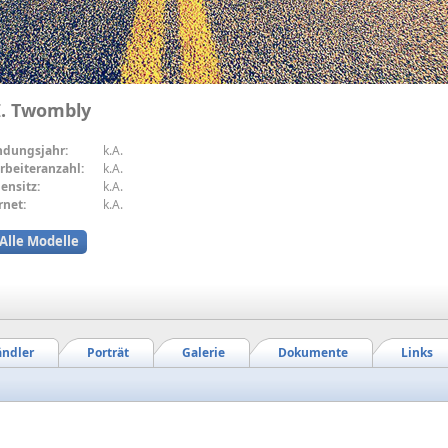
I. Twombly
ndungsjahr:
k.A.
rbeiteranzahl:
k.A.
ensitz:
k.A.
rnet:
k.A.
Alle Modelle
ndler
Porträt
Galerie
Dokumente
Links