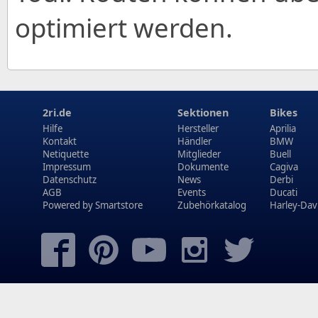
optimiert werden.
2ri.de
Sektionen
Bikes
Hilfe
Hersteller
Aprilia
Kontakt
Händler
BMW
Netiquette
Mitglieder
Buell
Impressum
Dokumente
Cagiva
Datenschutz
News
Derbi
AGB
Events
Ducati
Powered by
Smartstore
Zubehörkatalog
Harley-Dav