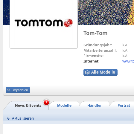
Tom-Tom
Gründungsjahr:
k.A.
Mitarbeiteranzahl:
k.A.
Firmensitz:
k.A.
Internet:
www.t
Alle Modelle
Empfehlen
1
News & Events
Modelle
Händler
Porträt
Aktualisieren