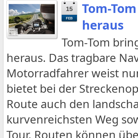
Tom-Tom 
15
FEB
heraus
Tom-Tom bring
heraus. Das tragbare Navi
Motorradfahrer weist nun
bietet bei der Streckeno
Route auch den landschaf
kurvenreichsten Weg sow
Tour. Routen können übe