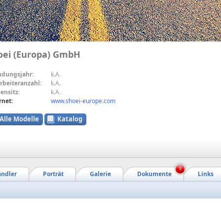
oei (Europa) GmbH
ndungsjahr:
k.A.
rbeiteranzahl:
k.A.
ensitz:
k.A.
rnet:
www.shoei-europe.com
Alle Modelle
Katalog
9
ndler
Porträt
Galerie
Dokumente
Links