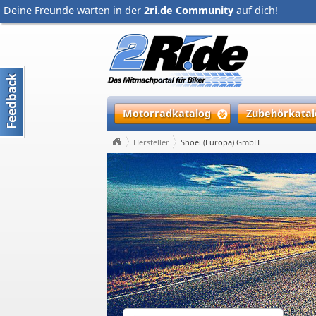
Deine Freunde warten in der
2ri.de Community
auf dich!
Motorradkatalog
Zubehörkatal
Hersteller
Shoei (Europa) GmbH