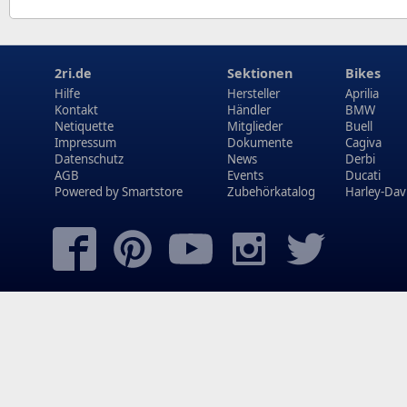
2ri.de
Sektionen
Bikes
Hilfe
Hersteller
Aprilia
Kontakt
Händler
BMW
Netiquette
Mitglieder
Buell
Impressum
Dokumente
Cagiva
Datenschutz
News
Derbi
AGB
Events
Ducati
Powered by
Smartstore
Zubehörkatalog
Harley-Dav