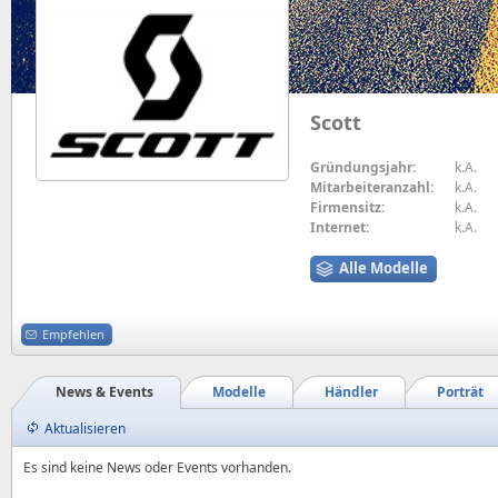
Scott
Gründungsjahr:
k.A.
Mitarbeiteranzahl:
k.A.
Firmensitz:
k.A.
Internet:
k.A.
Alle Modelle
Empfehlen
News & Events
Modelle
Händler
Porträt
Aktualisieren
Es sind keine News oder Events vorhanden.