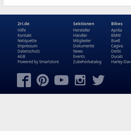
2ri.de
Sektionen
Bikes
Hilfe
Hersteller
Aprilia
Kontakt
Händler
BMW
Netiquette
Mitglieder
Buell
Impressum
Dokumente
Cagiva
Datenschutz
News
Derbi
AGB
Events
Ducati
Powered by
Smartstore
Zubehörkatalog
Harley-Dav