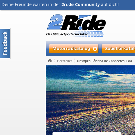
Deine Freunde warten in der
2ri.de Community
auf dich!
Motorradkatalog
Zubehörkatal
Hersteller
Nexxpro Fábrica de Capacetes, Lda