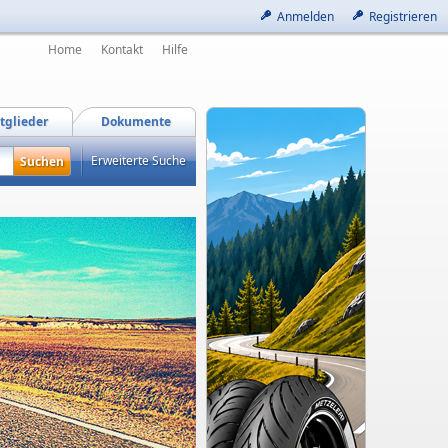
Anmelden
Registrieren
Home
Kontakt
Hilfe
tglieder
Dokumente
Erweiterte Suche