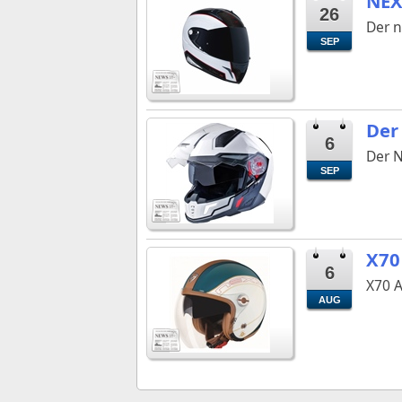
NEX
26
Der n
SEP
Der
6
Der N
SEP
X70
6
X70 A
AUG