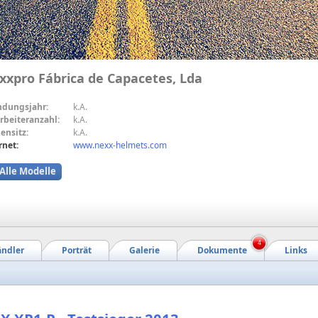
xxpro Fábrica de Capacetes, Lda
ndungsjahr:
k.A.
rbeiteranzahl:
k.A.
ensitz:
k.A.
rnet:
www.nexx-helmets.com
Alle Modelle
4
ndler
Porträt
Galerie
Dokumente
Links