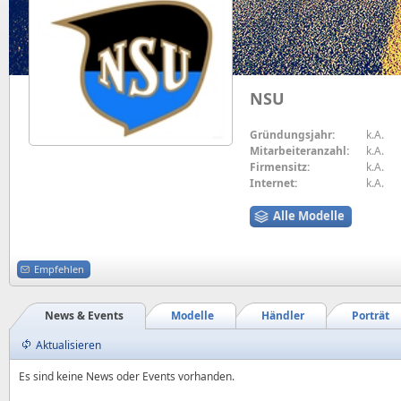
NSU
Gründungsjahr:
k.A.
Mitarbeiteranzahl:
k.A.
Firmensitz:
k.A.
Internet:
k.A.
Alle Modelle
Empfehlen
News & Events
Modelle
Händler
Porträt
Aktualisieren
Es sind keine News oder Events vorhanden.