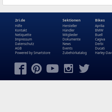
2ri.de
Sektionen
Bikes
Hilfe
Hersteller
Aprilia
Kontakt
Händler
BMW
Netiquette
Mitglieder
Buell
Impressum
Dokumente
Cagiva
Datenschutz
News
Derbi
AGB
Events
Ducati
Powered by
Smartstore
Zubehörkatalog
Harley-Dav