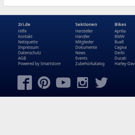
2ri.de
Sektionen
Bikes
Hilfe
Hersteller
Aprilia
Kontakt
Händler
BMW
Netiquette
Mitglieder
Buell
Impressum
Dokumente
Cagiva
Datenschutz
News
Derbi
AGB
Events
Ducati
Powered by
Smartstore
Zubehörkatalog
Harley-Dav