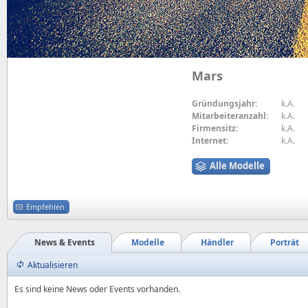
Mars
Gründungsjahr:
k.A.
Mitarbeiteranzahl:
k.A.
Firmensitz:
k.A.
Internet:
k.A.
Alle Modelle
Empfehlen
News & Events
Modelle
Händler
Porträt
Aktualisieren
Es sind keine News oder Events vorhanden.