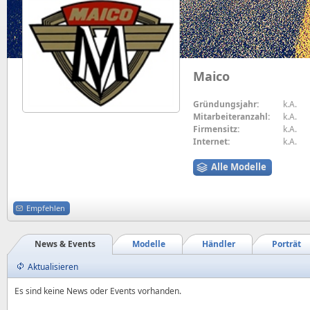
Maico
Gründungsjahr:
k.A.
Mitarbeiteranzahl:
k.A.
Firmensitz:
k.A.
Internet:
k.A.
Alle Modelle
Empfehlen
News & Events
Modelle
Händler
Porträt
Aktualisieren
Es sind keine News oder Events vorhanden.