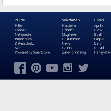
2ri.de
Sektionen
Bikes
Hilfe
Hersteller
Aprilia
Kontakt
Händler
BMW
Netiquette
Mitglieder
Buell
Impressum
Dokumente
Cagiva
Datenschutz
News
Derbi
AGB
Events
Ducati
Powered by
Smartstore
Zubehörkatalog
Harley-Dav