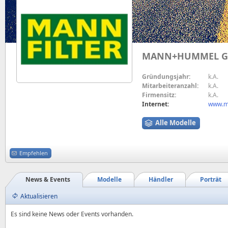
MANN+HUMMEL 
Gründungsjahr:
k.A.
Mitarbeiteranzahl:
k.A.
Firmensitz:
k.A.
Internet:
www.m
Alle Modelle
Empfehlen
News & Events
Modelle
Händler
Porträt
Aktualisieren
Es sind keine News oder Events vorhanden.