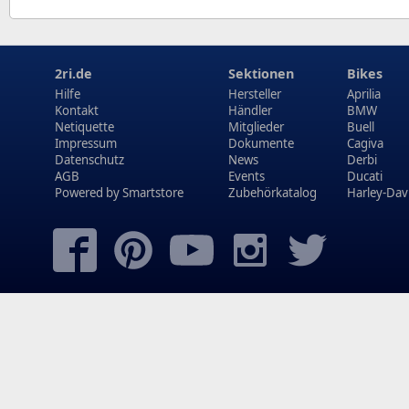
2ri.de
Sektionen
Bikes
Hilfe
Hersteller
Aprilia
Kontakt
Händler
BMW
Netiquette
Mitglieder
Buell
Impressum
Dokumente
Cagiva
Datenschutz
News
Derbi
AGB
Events
Ducati
Powered by
Smartstore
Zubehörkatalog
Harley-Dav