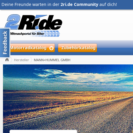
Deine Freunde warten in der
2ri.de Community
auf dich!
Motorradkatalog
Zubehörkatalog
Hersteller
MANN+HUMMEL GMBH