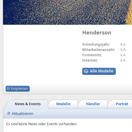
Henderson
Gründungsjahr:
k.A.
Mitarbeiteranzahl:
k.A.
Firmensitz:
k.A.
Internet:
k.A.
Alle Modelle
Empfehlen
News & Events
Modelle
Händler
Porträt
Aktualisieren
Es sind keine News oder Events vorhanden.