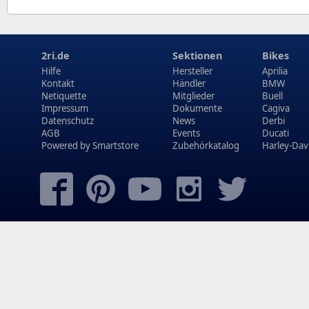
2ri.de
Sektionen
Bikes
Hilfe
Hersteller
Aprilia
Kontakt
Händler
BMW
Netiquette
Mitglieder
Buell
Impressum
Dokumente
Cagiva
Datenschutz
News
Derbi
AGB
Events
Ducati
Powered by
Smartstore
Zubehörkatalog
Harley-Dav