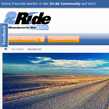
Deine Freunde warten in der
2ri.de Community
auf dich!
Motorradkatalog
Zubehörkatalog
Hersteller
Henderson