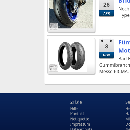
Bri
26
Noch 
APR
Hyper
Fün
3
Mot
NOV
Bad H
Gummibranche[
Messe EICMA, 
2ri.de
Se
Hilfe
He
Kontakt
Hä
Netiquette
Mi
Impressum
Do
Datenschutz
N