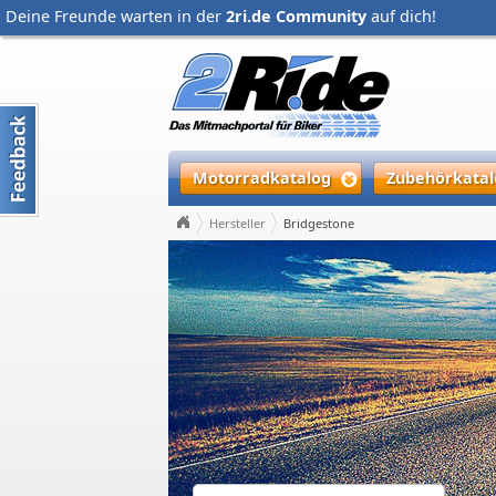
Deine Freunde warten in der
2ri.de Community
auf dich!
Motorradkatalog
Zubehörkatal
Hersteller
Bridgestone