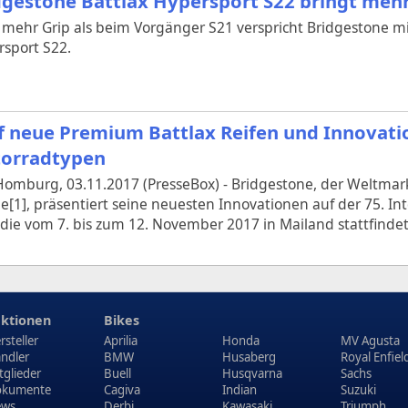
dgestone Battlax Hypersport S22 bringt mehr
mehr Grip als beim Vorgänger S21 verspricht Bridgestone m
sport S22.
f neue Premium Battlax Reifen und Innovatio
orradtypen
omburg, 03.11.2017 (PresseBox) - Bridgestone, der Weltmark
1], präsentiert seine neuesten Innovationen auf der 75. In
die vom 7. bis zum 12. November 2017 in Mailand stattfindet
ktionen
Bikes
rsteller
Aprilia
Honda
MV Agusta
ndler
BMW
Husaberg
Royal Enfiel
tglieder
Buell
Husqvarna
Sachs
kumente
Cagiva
Indian
Suzuki
ews
Derbi
Kawasaki
Triumph