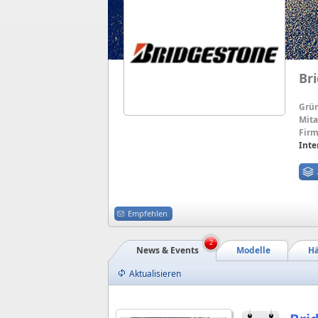
Br
Grü
Mita
Firm
Inte
Empfehlen
2
News & Events
Modelle
Hä
Aktualisieren