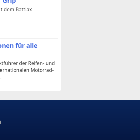
 Grip
it dem Battlax
nen für alle
tführer der Reifen- und
ternationalen Motorrad-
.
d