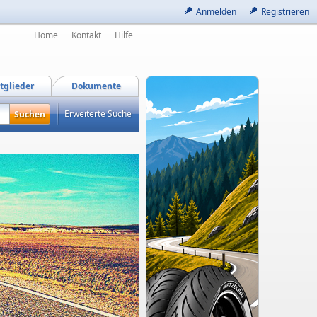
Anmelden
Registrieren
Home
Kontakt
Hilfe
tglieder
Dokumente
Erweiterte Suche