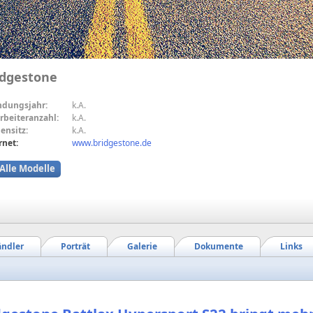
idgestone
ndungsjahr:
k.A.
rbeiteranzahl:
k.A.
ensitz:
k.A.
rnet:
www.bridgestone.de
Alle Modelle
ndler
Porträt
Galerie
Dokumente
Links