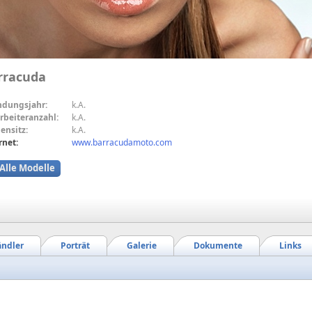
rracuda
ndungsjahr:
k.A.
rbeiteranzahl:
k.A.
ensitz:
k.A.
rnet:
www.barracudamoto.com
Alle Modelle
ndler
Porträt
Galerie
Dokumente
Links