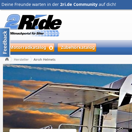
Deine Freunde warten in der
2ri.de Community
auf dich!
Motorradkatalog
Zubehörkatalog
Hersteller
Airoh Helmets