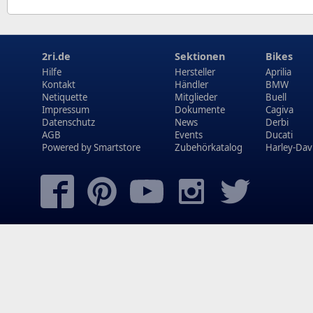
2ri.de
Sektionen
Bikes
Hilfe
Hersteller
Aprilia
Kontakt
Händler
BMW
Netiquette
Mitglieder
Buell
Impressum
Dokumente
Cagiva
Datenschutz
News
Derbi
AGB
Events
Ducati
Powered by
Smartstore
Zubehörkatalog
Harley-Dav