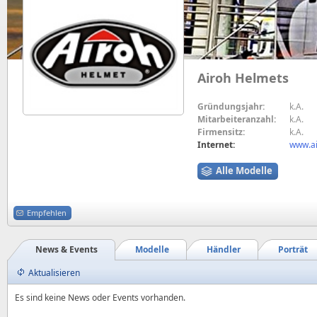
Airoh Helmets
Gründungsjahr:
k.A.
Mitarbeiteranzahl:
k.A.
Firmensitz:
k.A.
Internet:
www.a
Alle Modelle
Empfehlen
News & Events
Modelle
Händler
Porträt
Aktualisieren
Es sind keine News oder Events vorhanden.