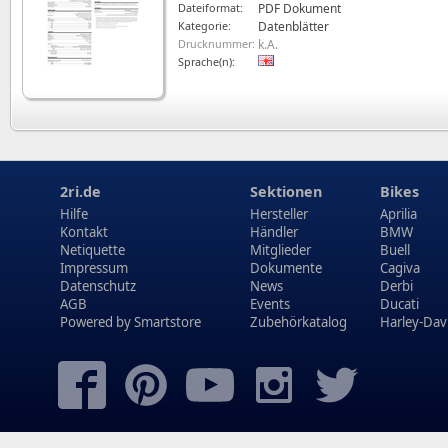
Dateiformat:
PDF Dokument
Kategorie:
Datenblätter
Drucknummer:
k.A.
Sprache(n):
2ri.de
Sektionen
Bikes
Hilfe
Hersteller
Aprilia
Kontakt
Händler
BMW
Netiquette
Mitglieder
Buell
Impressum
Dokumente
Cagiva
Datenschutz
News
Derbi
AGB
Events
Ducati
Powered by
Smartstore
Zubehörkatalog
Harley-Dav