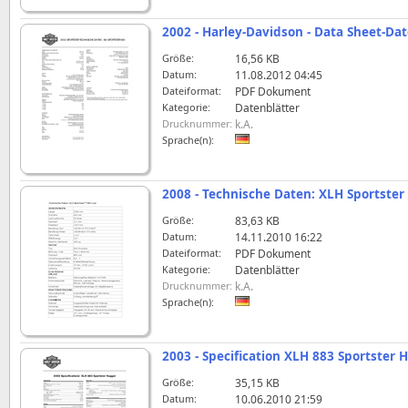
2002 - Harley-Davidson - Data Sheet-Dat
Größe:
16,56 KB
Datum:
11.08.2012 04:45
Dateiformat:
PDF Dokument
Kategorie:
Datenblätter
Drucknummer:
k.A.
Sprache(n):
2008 - Technische Daten: XLH Sportster
Größe:
83,63 KB
Datum:
14.11.2010 16:22
Dateiformat:
PDF Dokument
Kategorie:
Datenblätter
Drucknummer:
k.A.
Sprache(n):
2003 - Specification XLH 883 Sportster 
Größe:
35,15 KB
Datum:
10.06.2010 21:59