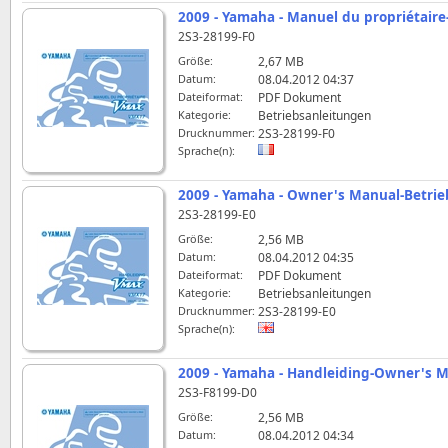
2009 - Yamaha - Manuel du propriétai
2S3-28199-F0
Größe:
2,67 MB
Datum:
08.04.2012 04:37
Dateiformat:
PDF Dokument
Kategorie:
Betriebsanleitungen
Drucknummer:
2S3-28199-F0
Sprache(n):
2009 - Yamaha - Owner's Manual-Betri
2S3-28199-E0
Größe:
2,56 MB
Datum:
08.04.2012 04:35
Dateiformat:
PDF Dokument
Kategorie:
Betriebsanleitungen
Drucknummer:
2S3-28199-E0
Sprache(n):
2009 - Yamaha - Handleiding-Owner's 
2S3-F8199-D0
Größe:
2,56 MB
Datum:
08.04.2012 04:34