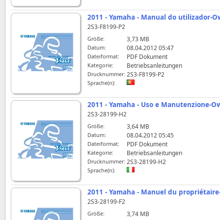
2011 - Yamaha - Manual do utilizador-
2S3-F8199-P2
Größe:
3,73 MB
Datum:
08.04.2012 05:47
Dateiformat:
PDF Dokument
Kategorie:
Betriebsanleitungen
Drucknummer:
2S3-F8199-P2
Sprache(n):
2011 - Yamaha - Uso e Manutenzione-O
2S3-28199-H2
Größe:
3,64 MB
Datum:
08.04.2012 05:45
Dateiformat:
PDF Dokument
Kategorie:
Betriebsanleitungen
Drucknummer:
2S3-28199-H2
Sprache(n):
2011 - Yamaha - Manuel du propriétai
2S3-28199-F2
Größe:
3,74 MB