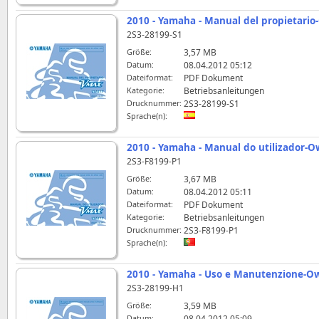
2010 - Yamaha - Manual del propietari
2S3-28199-S1
Größe:
3,57 MB
Datum:
08.04.2012 05:12
Dateiformat:
PDF Dokument
Kategorie:
Betriebsanleitungen
Drucknummer:
2S3-28199-S1
Sprache(n):
2010 - Yamaha - Manual do utilizador-
2S3-F8199-P1
Größe:
3,67 MB
Datum:
08.04.2012 05:11
Dateiformat:
PDF Dokument
Kategorie:
Betriebsanleitungen
Drucknummer:
2S3-F8199-P1
Sprache(n):
2010 - Yamaha - Uso e Manutenzione-O
2S3-28199-H1
Größe:
3,59 MB
Datum:
08.04.2012 05:09