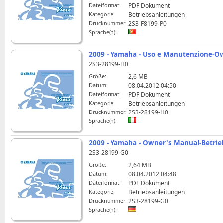
Dateiformat:
PDF Dokument
Kategorie:
Betriebsanleitungen
Drucknummer:
2S3-F8199-P0
Sprache(n):
2009 - Yamaha - Uso e Manutenzione-O
2S3-28199-H0
Größe:
2,6 MB
Datum:
08.04.2012 04:50
Dateiformat:
PDF Dokument
Kategorie:
Betriebsanleitungen
Drucknummer:
2S3-28199-H0
Sprache(n):
2009 - Yamaha - Owner's Manual-Betri
2S3-28199-G0
Größe:
2,64 MB
Datum:
08.04.2012 04:48
Dateiformat:
PDF Dokument
Kategorie:
Betriebsanleitungen
Drucknummer:
2S3-28199-G0
Sprache(n):