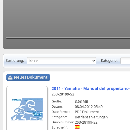
Sortierung:
Kategorie:
Neues Dokument
2011 - Yamaha - Manual del propietari
2S3-28199-S2
Größe:
3,63 MB
Datum:
08.04.2012 05:49
Dateiformat:
PDF Dokument
Kategorie:
Betriebsanleitungen
Drucknummer:
2S3-28199-S2
Sprache(n):