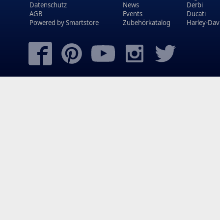
Datenschutz
News
Derbi
AGB
Events
Ducati
Powered by
Smartstore
Zubehörkatalog
Harley-Dav