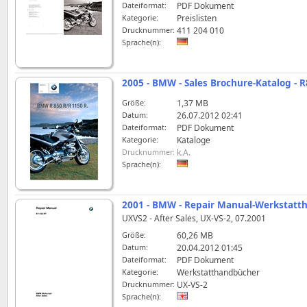
Dateiformat:
PDF Dokument
Kategorie:
Preislisten
Drucknummer:
411 204 010
Sprache(n):
2005 - BMW - Sales Brochure-Katalog - 
Größe:
1,37 MB
Datum:
26.07.2012 02:41
Dateiformat:
PDF Dokument
Kategorie:
Kataloge
Drucknummer:
k.A.
Sprache(n):
2001 - BMW - Repair Manual-Werkstatt
UXVS2 - After Sales, UX-VS-2, 07.2001
Größe:
60,26 MB
Datum:
20.04.2012 01:45
Dateiformat:
PDF Dokument
Kategorie:
Werkstatthandbücher
Drucknummer:
UX-VS-2
Sprache(n):