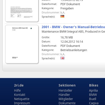
Dateiformat:
PDF Dokument
Kategorie:
Freigaben
Drucknummer:
k.A.
Sprache(n):
2001 - BMW - Owner's Manual-Betriebsa
Maintenance BMW Integral ABS, Produced in G
Größe:
16,78 MB
Datum:
12.04.2012 16:14
Dateiformat:
PDF Dokument
Kategorie:
Betriebsanleitungen
Drucknummer:
k.A.
Sprache(n):
2ri.de
Sektionen
Bikes
Hilfe
Hersteller
Aprilia
Kontakt
Händler
BMW
Netiquette
Mitglieder
Buell
Impressum
Dokumente
Cagiva