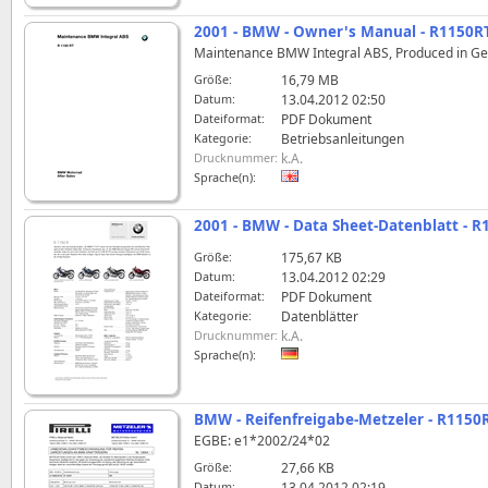
2001 - BMW - Owner's Manual - R1150R
Maintenance BMW Integral ABS, Produced in G
Größe:
16,79 MB
Datum:
13.04.2012 02:50
Dateiformat:
PDF Dokument
Kategorie:
Betriebsanleitungen
Drucknummer:
k.A.
Sprache(n):
2001 - BMW - Data Sheet-Datenblatt - R
Größe:
175,67 KB
Datum:
13.04.2012 02:29
Dateiformat:
PDF Dokument
Kategorie:
Datenblätter
Drucknummer:
k.A.
Sprache(n):
BMW - Reifenfreigabe-Metzeler - R1150R
EGBE: e1*2002/24*02
Größe:
27,66 KB
Datum:
13.04.2012 02:19