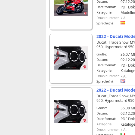
Datum:
07.12.20
Dateiformat:
PDF Do
Kategorie:
Modelli
Drucknummer:
k.A.
Sprache(n):
2022 - Ducati Mod
Ducati_Trade Show_MY 2
950, Hypermotard 950 R
Größe:
36,07 M
Datum:
02.12.20
Dateiformat:
PDF Do
Kategorie:
Katalog
Drucknummer:
k.A.
Sprache(n):
2022 - Ducati Mode
Ducati_Trade Show_MY 2
950, Hypermotard 950 R
Größe:
36,08 M
Datum:
02.12.20
Dateiformat:
PDF Do
Kategorie:
Katalog
Drucknummer:
k.A.
Sprache(n):