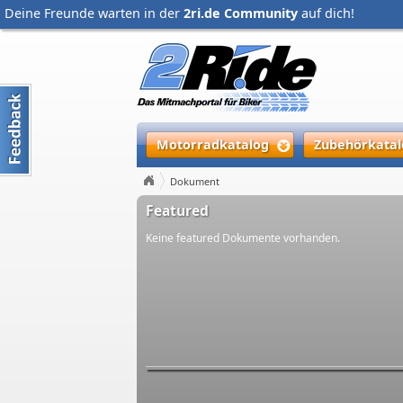
Deine Freunde warten in der
2ri.de Community
auf dich!
Motorradkatalog
Zubehörkatal
Dokument
Featured
Keine featured Dokumente vorhanden.