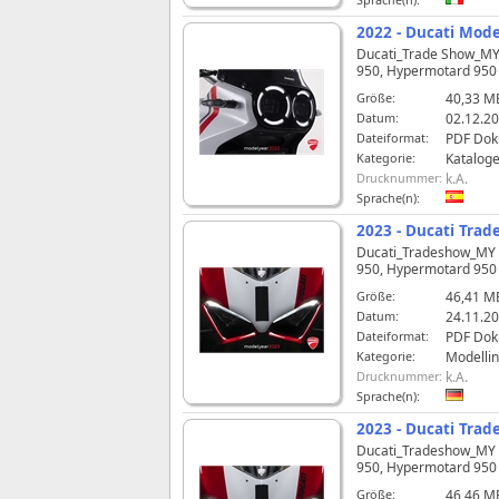
2022 - Ducati Mode
Ducati_Trade Show_MY 2
950, Hypermotard 950 R
Größe:
40,33 M
Datum:
02.12.20
Dateiformat:
PDF Do
Kategorie:
Katalog
Drucknummer:
k.A.
Sprache(n):
2023 - Ducati Trad
Ducati_Tradeshow_MY 20
950, Hypermotard 950 S
Größe:
46,41 M
Datum:
24.11.20
Dateiformat:
PDF Do
Kategorie:
Modelli
Drucknummer:
k.A.
Sprache(n):
2023 - Ducati Tra
Ducati_Tradeshow_MY 20
950, Hypermotard 950 S
Größe:
46,46 M