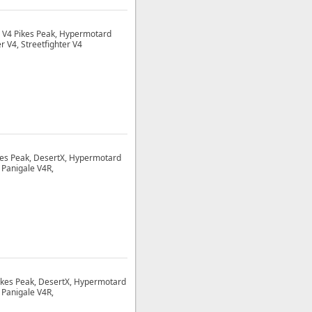
a V4 Pikes Peak, Hypermotard
r V4, Streetfighter V4
ikes Peak, DesertX, Hypermotard
 Panigale V4R,
Pikes Peak, DesertX, Hypermotard
 Panigale V4R,