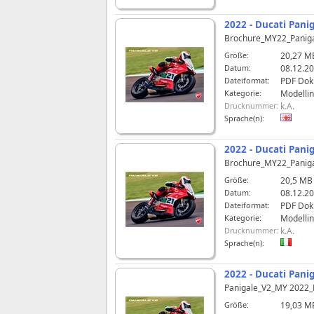
2022 - Ducati Pani
Brochure_MY22_Panig
Größe:
20,27 M
Datum:
08.12.20
Dateiformat:
PDF Do
Kategorie:
Modelli
Drucknummer:
k.A.
Sprache(n):
2022 - Ducati Panig
Brochure_MY22_Paniga
Größe:
20,5 MB
Datum:
08.12.20
Dateiformat:
PDF Do
Kategorie:
Modelli
Drucknummer:
k.A.
Sprache(n):
2022 - Ducati Panig
Panigale_V2_MY 2022_
Größe:
19,03 M