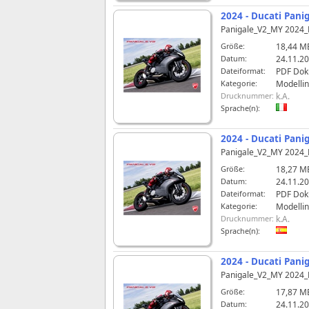
2024 - Ducati Panig
Panigale_V2_MY 2024_
Größe:
18,44 M
Datum:
24.11.20
Dateiformat:
PDF Do
Kategorie:
Modelli
Drucknummer:
k.A.
Sprache(n):
2024 - Ducati Panig
Panigale_V2_MY 2024_
Größe:
18,27 M
Datum:
24.11.20
Dateiformat:
PDF Do
Kategorie:
Modelli
Drucknummer:
k.A.
Sprache(n):
2024 - Ducati Pani
Panigale_V2_MY 2024
Größe:
17,87 M
Datum:
24.11.20