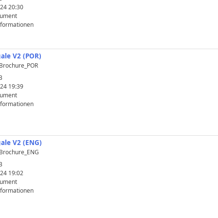
24 20:30
kument
nformationen
gale V2 (POR)
_Brochure_POR
B
24 19:39
kument
nformationen
gale V2 (ENG)
_Brochure_ENG
B
24 19:02
kument
nformationen