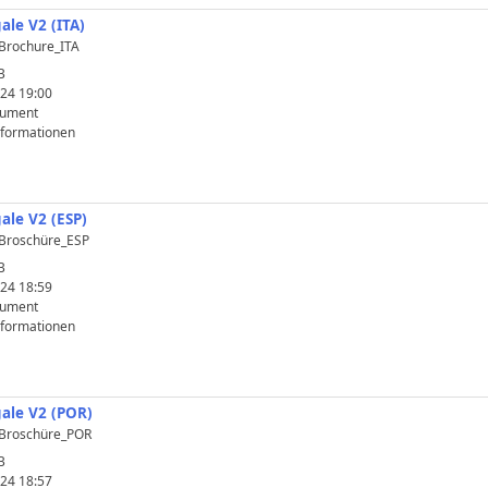
ale V2 (ITA)
Brochure_ITA
B
24 19:00
kument
nformationen
ale V2 (ESP)
Broschüre_ESP
B
24 18:59
kument
nformationen
gale V2 (POR)
_Broschüre_POR
B
24 18:57