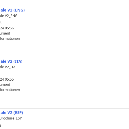
gale V2 (ENG)
ale V2_ENG
B
24 05:56
kument
nformationen
ale V2 (ITA)
le V2_ITA
24 05:55
kument
nformationen
ale V2 (ESP)
Brochure_ESP
B