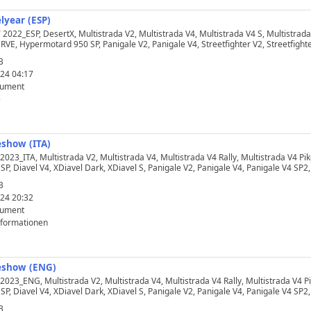
lyear (ESP)
022_ESP, DesertX, Multistrada V2, Multistrada V4, Multistrada V4 S, Multistrad
VE, Hypermotard 950 SP, Panigale V2, Panigale V4, Streetfighter V2, Streetfighte
B
24 04:17
kument
e
eshow (ITA)
23_ITA, Multistrada V2, Multistrada V4, Multistrada V4 Rally, Multistrada V4 P
P, Diavel V4, XDiavel Dark, XDiavel S, Panigale V2, Panigale V4, Panigale V4 SP2,
B
24 20:32
kument
nformationen
deshow (ENG)
23_ENG, Multistrada V2, Multistrada V4, Multistrada V4 Rally, Multistrada V4 
P, Diavel V4, XDiavel Dark, XDiavel S, Panigale V2, Panigale V4, Panigale V4 SP2,
B