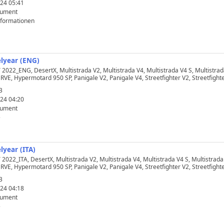
24 05:41
kument
nformationen
elyear (ENG)
022_ENG, DesertX, Multistrada V2, Multistrada V4, Multistrada V4 S, Multistra
VE, Hypermotard 950 SP, Panigale V2, Panigale V4, Streetfighter V2, Streetfighte
B
24 04:20
kument
e
lyear (ITA)
022_ITA, DesertX, Multistrada V2, Multistrada V4, Multistrada V4 S, Multistrad
VE, Hypermotard 950 SP, Panigale V2, Panigale V4, Streetfighter V2, Streetfighte
B
24 04:18
kument
e