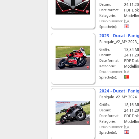
Datum:
24.11.20
Dateiformat:
PDF Do
Kategorie:
Modelli
Drucknummer:
k.A.
Sprache(n):
2023 - Ducati Pani
Panigale_V2_MY 2023
Größe:
18,84 M
Datum:
24.11.20
Dateiformat:
PDF Do
Kategorie:
Modelli
Drucknummer:
k.A.
Sprache(n):
2024 - Ducati Pani
Panigale_V2_MY 2024
Größe:
18,16 M
Datum:
24.11.20
Dateiformat:
PDF Do
Kategorie:
Modelli
Drucknummer:
k.A.
Sprache(n):