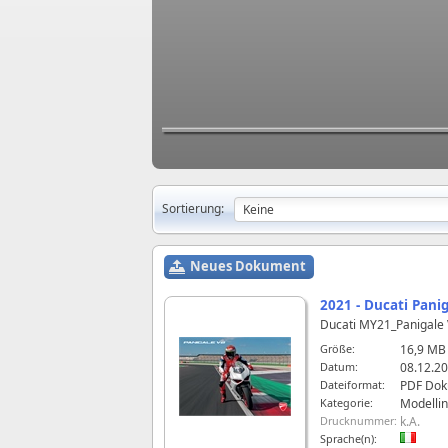
Sortierung:
Neues Dokument
2021 - Ducati Panig
Ducati MY21_Panigale
Größe:
16,9 MB
Datum:
08.12.20
Dateiformat:
PDF Do
Kategorie:
Modelli
Drucknummer:
k.A.
Sprache(n):