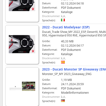
Datum:
02.12.2024 04:18
Dateiformat:
PDF Dokument
Kategorie:
Kataloge
Drucknummer:
k.A.
Sprache(n):
2022 - Ducati Modelyear (ESP)
Ducati_Trade Show_MY 2022_ESP, DesertX, Multis
950, Hypermotard 950 RVE, Hypermotard 950 SP, Pa
Größe:
40,33 MB
Datum:
02.12.2024 04:17
Dateiformat:
PDF Dokument
Kategorie:
Kataloge
Drucknummer:
k.A.
Sprache(n):
2023 - Ducati Monster SP Giveaway (EN
Monster_SP_MY 2023_Giveaway_ENG
Größe:
1,19 MB
Datum:
24.11.2024 20:59
Dateiformat:
PDF Dokument
Kategorie:
Modellinformationen
Drucknummer:
k.A.
Sprache(n):