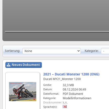
Sortierung:
Kategorie:
Neues Dokument
2021 – Ducati Monster 1200 (ENG)
Ducati MY21_Monster 1200
Größe:
32,3 MB
Datum:
08.12.2024 06:49
Dateiformat:
PDF Dokument
Kategorie:
Modellinformationen
Drucknummer:
k.A.
Sprache(n):