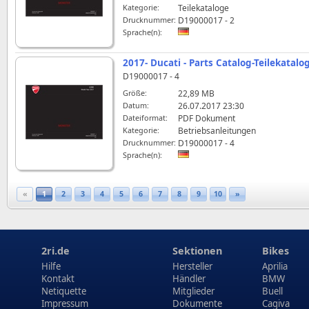
Kategorie:
Teilekataloge
Drucknummer:
D19000017 - 2
Sprache(n):
2017- Ducati - Parts Catalog-Teilekatalo
D19000017 - 4
Größe:
22,89 MB
Datum:
26.07.2017 23:30
Dateiformat:
PDF Dokument
Kategorie:
Betriebsanleitungen
Drucknummer:
D19000017 - 4
Sprache(n):
«
1
2
3
4
5
6
7
8
9
10
»
2ri.de
Sektionen
Bikes
Hilfe
Hersteller
Aprilia
Kontakt
Händler
BMW
Netiquette
Mitglieder
Buell
Impressum
Dokumente
Cagiva