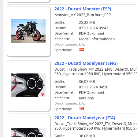
2022 - Ducati Monster (ESP)
Monster_MY 2022_Brochure_ESP
Größe:
25,22 MB
Datum:
07.12.2024 05:43
Dateiformat:
PDF Dokument
Kategorie:
Modellinformationen
Drucknummer:
k.A.
Sprache(n):
2022 - Ducati Modelyear (ENG)
Ducati_Trade Show_MY 2022_ENG, DesertX, Multis
950, Hypermotard 950 RVE, Hypermotard 950 SP, P
Größe:
36,07 MB
Datum:
02.12.2024 04:20
Dateiformat:
PDF Dokument
Kategorie:
Kataloge
Drucknummer:
k.A.
Sprache(n):
2022 - Ducati Modelyear (ITA)
Ducati_Trade Show_MY 2022_ITA, DesertX, Multist
950, Hypermotard 950 RVE, Hypermotard 950 SP, P
Größe:
36,08 MB