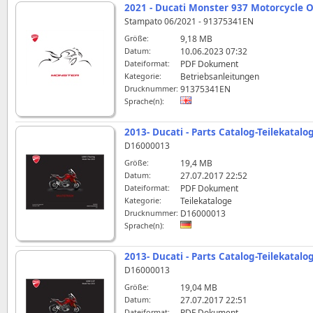
2021 - Ducati Monster 937 Motorcycle
Stampato 06/2021 - 91375341EN
Größe:
9,18 MB
Datum:
10.06.2023 07:32
Dateiformat:
PDF Dokument
Kategorie:
Betriebsanleitungen
Drucknummer:
91375341EN
Sprache(n):
2013- Ducati - Parts Catalog-Teilekatalo
D16000013
Größe:
19,4 MB
Datum:
27.07.2017 22:52
Dateiformat:
PDF Dokument
Kategorie:
Teilekataloge
Drucknummer:
D16000013
Sprache(n):
2013- Ducati - Parts Catalog-Teilekatalo
D16000013
Größe:
19,04 MB
Datum:
27.07.2017 22:51
Dateiformat:
PDF Dokument