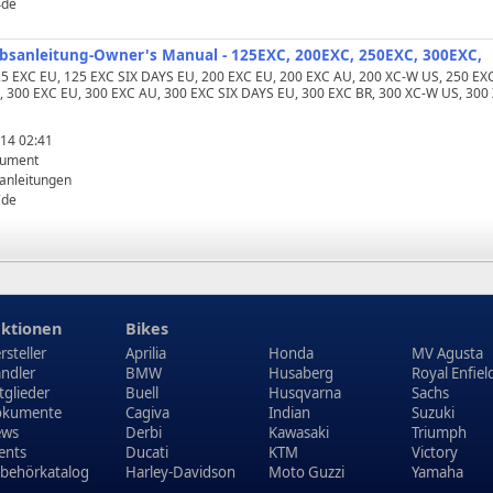
4de
iebsanleitung-Owner's Manual - 125EXC, 200EXC, 250EXC, 300EXC,
125 EXC EU, 125 EXC SIX DAYS EU, 200 EXC EU, 200 EXC AU, 200 XC‑W US, 250 EX
 300 EXC EU, 300 EXC AU, 300 EXC SIX DAYS EU, 300 EXC BR, 300 XC‑W US, 300
14 02:41
kument
anleitungen
7de
ktionen
Bikes
rsteller
Aprilia
Honda
MV Agusta
ndler
BMW
Husaberg
Royal Enfiel
tglieder
Buell
Husqvarna
Sachs
kumente
Cagiva
Indian
Suzuki
ews
Derbi
Kawasaki
Triumph
ents
Ducati
KTM
Victory
behörkatalog
Harley-Davidson
Moto Guzzi
Yamaha