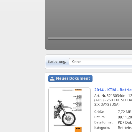
Sortierung:
Neues Dokument
2014 - KTM - Betri
Art.-Nr. 3213034de - 1
(AUS) - 250 EXC SIX DA
SIX DAYS (USA)
Größe:
7,72 MB
Datum:
09.11.20
Dateiformat:
PDF Do
Kategorie:
Betriebs