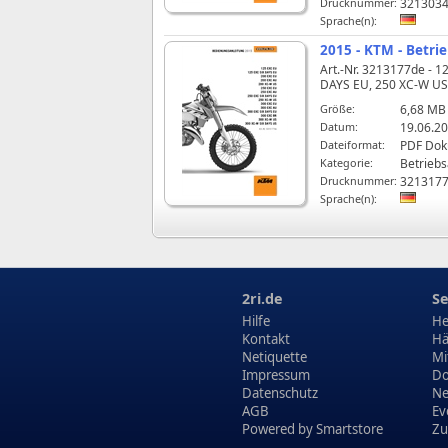
Drucknummer:
321303
Sprache(n):
2015 - KTM - Betr
Art.-Nr. 3213177de - 
DAYS EU, 250 XC‑W US,
Größe:
6,68 MB
Datum:
19.06.20
Dateiformat:
PDF Do
Kategorie:
Betriebs
Drucknummer:
321317
Sprache(n):
2ri.de
Se
Hilfe
He
Kontakt
Hä
Netiquette
Mi
Impressum
Do
Datenschutz
N
AGB
Ev
Powered by
Smartstore
Zu