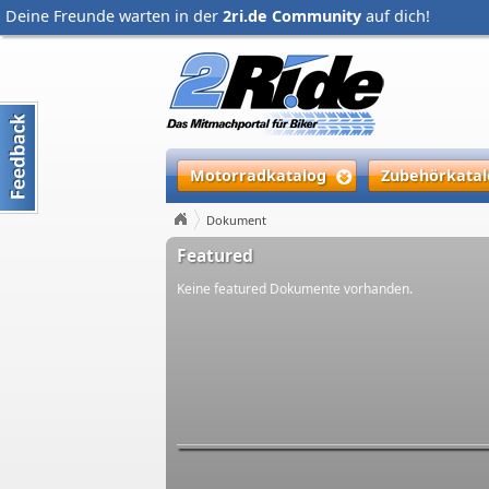
Deine Freunde warten in der
2ri.de Community
auf dich!
Motorradkatalog
Zubehörkatal
Dokument
Featured
Keine featured Dokumente vorhanden.