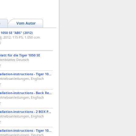
e
Vom Autor
 1050 SE "ABS" (2012)
j. 2012, 115 PS, 1.050 ccm
att für die Tiger 1050 SE
tenblätter, Deutsch
Triumph - Installation-instructions - Tiger 1050 & Sprint ST 1050 "Rack Kit - A9508031 & A9508044"
etriebsanleitungen, Englisch
Triumph - Installation-instructions - Back Rest Kit - A9508050 - Sprint ST 1050 & Tiger 1050
etriebsanleitungen, Englisch
Triumph - Installation-instructions - 2 BOX PAN KIT - A9508041 - Tiger 1050
etriebsanleitungen, Englisch
Triumph - Installation-instructions - Tiger 1050 & Sprint ST 1050 "Rack Kit - A9508031 & A9508044"
etriebsanleitungen, Deutsch