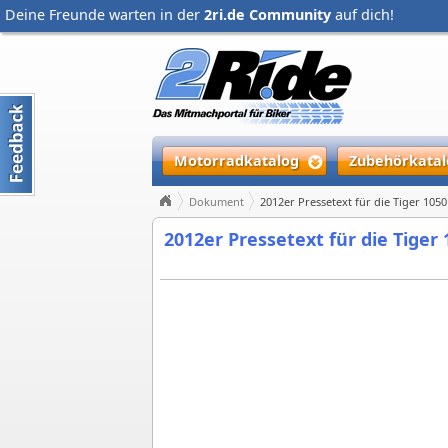
Deine Freunde warten in der
2ri.de Community
auf dich!
Motorradkatalog
Zubehörkatal
Dokument
2012er Pressetext für die Tiger 105
2012er Pressetext für die Tiger