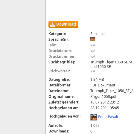
Download
Kategorie
Sonstiges
Sprache(n):
Jahr:
k.A.
Druckdatum:
k.A.
Drucknummer:
k.A.
Suchbegriff(e):
Triumph Tiger 1050 SE "AB
und 1050 SE
Stichwörter
:
k.A.
Dateigröße:
1,84 MB
Dateiformat:
PDF Dokument
Dateiname:
Triumph_Tiger_1050_SE_A
Originalname:
FTiger 1050.pdf
Zuletzt geändert:
10.07.2012 23:12
Hochgeladen am:
28.12.2011 05:45
Hochgeladen von:
Peter Pasalt
Aufrufe:
1.027
Downloads:
0