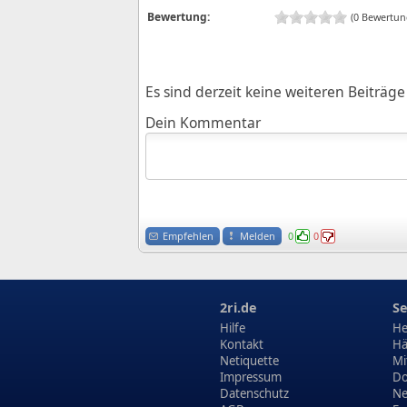
Bewertung:
(0 Bewertun
Es sind derzeit keine weiteren Beiträ
Dein Kommentar
Empfehlen
Melden
0
0
2ri.de
Se
Hilfe
He
Kontakt
Hä
Netiquette
Mi
Impressum
Do
Datenschutz
N