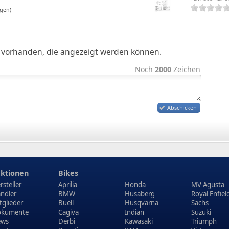
gen)
ge vorhanden, die angezeigt werden können.
Noch
2000
Zeichen
Abschicken
ktionen
Bikes
rsteller
Aprilia
Honda
MV Agusta
ndler
BMW
Husaberg
Royal Enfiel
tglieder
Buell
Husqvarna
Sachs
kumente
Cagiva
Indian
Suzuki
ews
Derbi
Kawasaki
Triumph