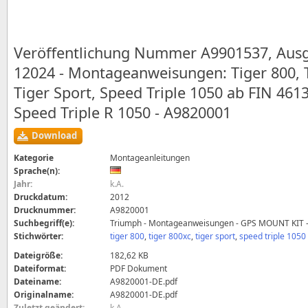
Veröffentlichung Nummer A9901537, Aus
12024 - Montageanweisungen: Tiger 800, 
Tiger Sport, Speed Triple 1050 ab FIN 461
Speed Triple R 1050 - A9820001
Download
Kategorie
Montageanleitungen
Sprache(n):
Jahr:
k.A.
Druckdatum:
2012
Drucknummer:
A9820001
Suchbegriff(e):
Triumph - Montageanweisungen - GPS MOUNT KIT 
Stichwörter:
tiger 800
,
tiger 800xc
,
tiger sport
,
speed triple 1050
Dateigröße:
182,62 KB
Dateiformat:
PDF Dokument
Dateiname:
A9820001-DE.pdf
Originalname:
A9820001-DE.pdf
Zuletzt geändert:
k.A.