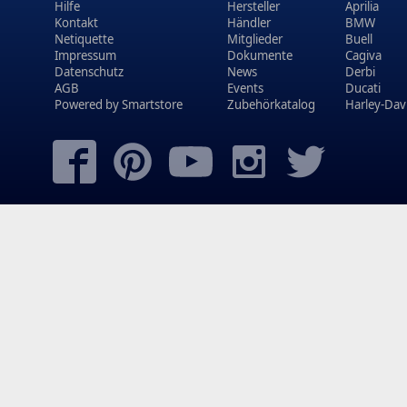
Hilfe
Hersteller
Aprilia
Kontakt
Händler
BMW
Netiquette
Mitglieder
Buell
Impressum
Dokumente
Cagiva
Datenschutz
News
Derbi
AGB
Events
Ducati
Powered by
Smartstore
Zubehörkatalog
Harley-Dav