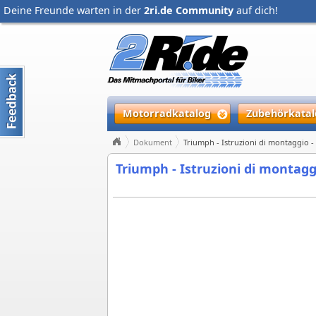
Deine Freunde warten in der
2ri.de Community
auf dich!
Motorradkatalog
Zubehörkatal
Dokument
Triumph - Istruzioni di montaggio 
Triumph - Istruzioni di montagg