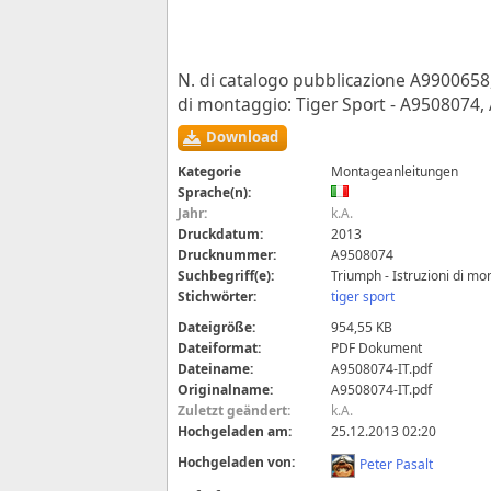
N. di catalogo pubblicazione A9900658,
di montaggio: Tiger Sport - A9508074
Download
Kategorie
Montageanleitungen
Sprache(n):
Jahr:
k.A.
Druckdatum:
2013
Drucknummer:
A9508074
Suchbegriff(e):
Triumph - Istruzioni di m
Stichwörter:
tiger sport
Dateigröße:
954,55 KB
Dateiformat:
PDF Dokument
Dateiname:
A9508074-IT.pdf
Originalname:
A9508074-IT.pdf
Zuletzt geändert:
k.A.
Hochgeladen am:
25.12.2013 02:20
Hochgeladen von:
Peter Pasalt