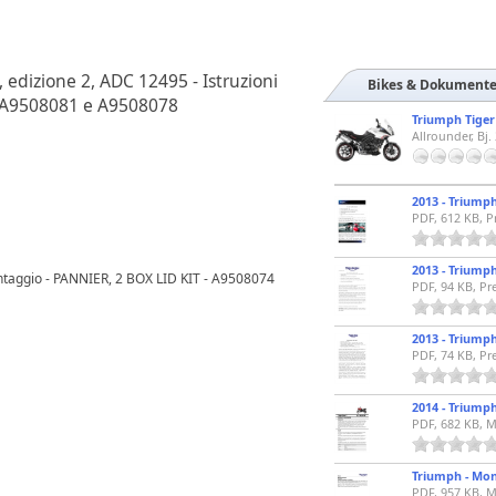
 edizione 2, ADC 12495 - Istruzioni
Bikes & Dokument
, A9508081 e A9508078
Triumph Tiger
Allrounder, Bj.
PDF, 612 KB, 
ontaggio - PANNIER, 2 BOX LID KIT - A9508074
PDF, 94 KB, Pr
PDF, 74 KB, Pr
PDF, 682 KB, 
PDF, 957 KB, 