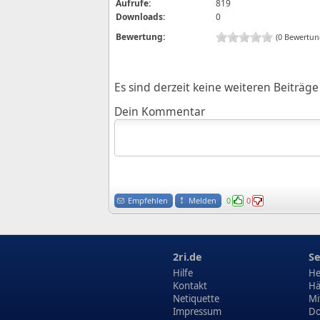
Aufrufe:
819
Downloads:
0
Bewertung:
(0 Bewertun
Es sind derzeit keine weiteren Beiträ
Dein Kommentar
Empfehlen
Melden
0
0
2ri.de
Se
Hilfe
He
Kontakt
Hä
Netiquette
Mi
Impressum
Do