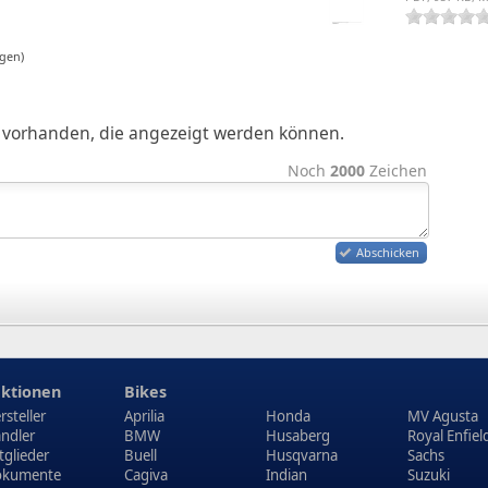
gen)
ge vorhanden, die angezeigt werden können.
Noch
2000
Zeichen
Abschicken
ktionen
Bikes
rsteller
Aprilia
Honda
MV Agusta
ndler
BMW
Husaberg
Royal Enfiel
tglieder
Buell
Husqvarna
Sachs
kumente
Cagiva
Indian
Suzuki