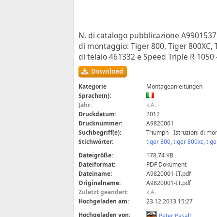
N. di catalogo pubblicazione A9901537,
di montaggio: Tiger 800, Tiger 800XC, T
di telaio 461332 e Speed Triple R 1050
Download
Kategorie
Montageanleitungen
Sprache(n):
Jahr:
k.A.
Druckdatum:
2012
Drucknummer:
A9820001
Suchbegriff(e):
Triumph - Istruzioni di 
Stichwörter:
tiger 800
,
tiger 800xc
,
tige
Dateigröße:
178,74 KB
Dateiformat:
PDF Dokument
Dateiname:
A9820001-IT.pdf
Originalname:
A9820001-IT.pdf
Zuletzt geändert:
k.A.
Hochgeladen am:
23.12.2013 15:27
Hochgeladen von:
Peter Pasalt