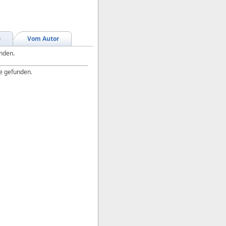
e
Vom Autor
unden.
e gefunden.