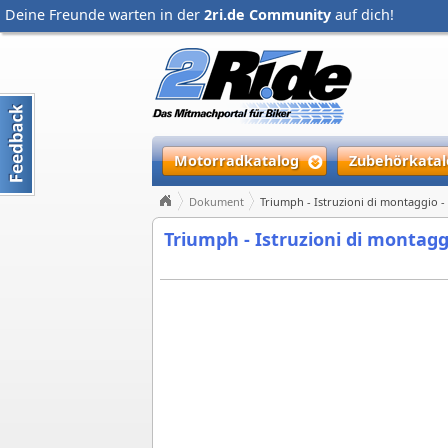
Deine Freunde warten in der
2ri.de Community
auf dich!
Motorradkatalog
Zubehörkatal
Dokument
Triumph - Istruzioni di montaggio
Triumph - Istruzioni di montag