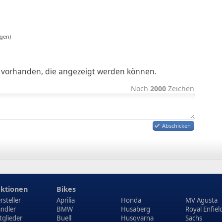
gen)
ge vorhanden, die angezeigt werden können.
Noch
2000
Zeichen
Abschicken
ktionen
Bikes
rsteller
Aprilia
Honda
MV Agusta
ndler
BMW
Husaberg
Royal Enfiel
tglieder
Buell
Husqvarna
Sachs