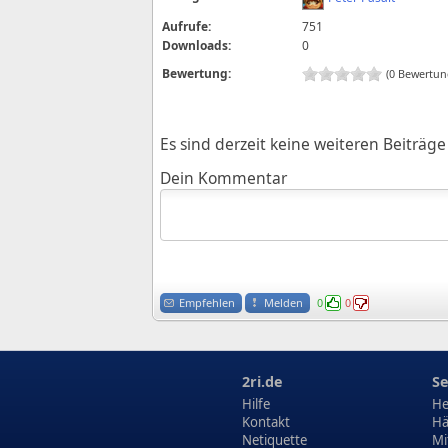
Aufrufe:
751
Downloads:
0
Bewertung:
(0 Bewertun
Es sind derzeit keine weiteren Beiträ
Dein Kommentar
Empfehlen
Melden
0
0
2ri.de
Se
Hilfe
He
Kontakt
Hä
Netiquette
Mi